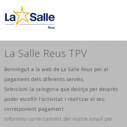
La Salle Reus TPV
Benvingut a la web de La Salle Reus per al
pagament dels diferents serveis.
Seleccioni la categoria que desitja per després
poder escollir l'activitat i realitzar el seu
corresponent pagament.
Informeu correctament del vostre email per